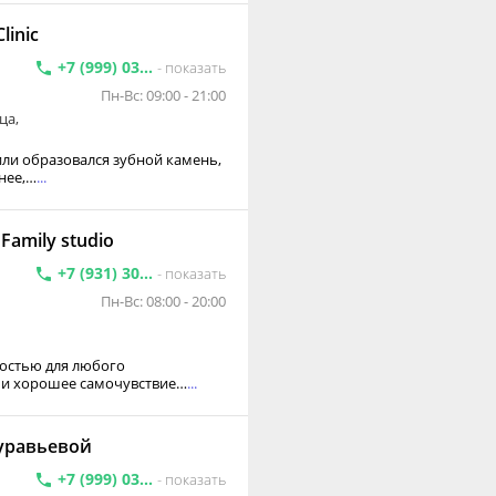
linic
+7 (999) 03...
- показать
Пн-Вс: 09:00 - 21:00
ца,
 или образовался зубной камень,
нее,…
...
amily studio
+7 (931) 30...
- показать
Пн-Вс: 08:00 - 20:00
остью для любого
е и хорошее самочувствие…
...
уравьевой
+7 (999) 03...
- показать