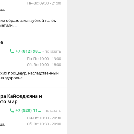
Пн-Вс: 09:30 - 21:00
ца,
 или образовался зубной налёт,
аметили…
...
ие
+7 (812) 98...
- показать
Пн-Пт: 10:00 - 19:00
Сб, Вс: 10:00 - 18:00
ких процедур, наследственный
 на здоровье…
...
ора Кайфеджяна и
рто мир
+7 (929) 11...
- показать
Пн-Пт: 10:00 - 20:30
Сб, Вс: 10:30 - 20:00
ца,