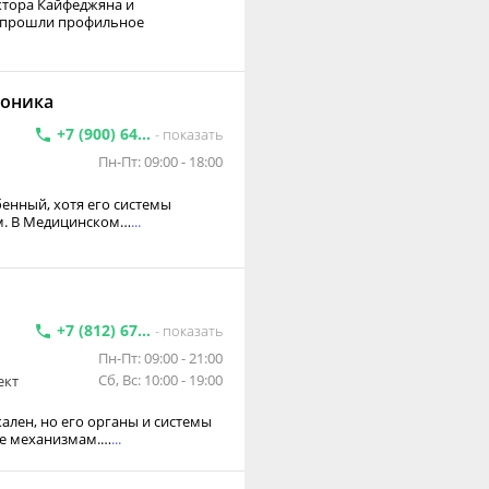
ктора Кайфеджяна и
р прошли профильное
еоника
+7 (900) 64...
- показать
Пн-Пт: 09:00 - 18:00
енный, хотя его системы
м. В Медицинском…
...
П
+7 (812) 67...
- показать
Пн-Пт: 09:00 - 21:00
Сб, Вс: 10:00 - 19:00
ект
ален, но его органы и системы
не механизмам.…
...