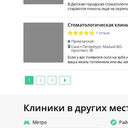
В Детская городская стоматолог
стараются помочь ещё не окреп
Стоматологическая клин
1 отзыв
Приморская
Санкт-Петербург, Малый В.О.
проспект, 90
Если у вас появился скол на зубе
ваша эмаль потемнела или вы з
1
2
3
Клиники в других мес
Метро
Рай