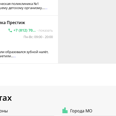
ическая поликлиника №1
шему детскому организму.…
...
ика Престиж
+7 (812) 70...
- показать
Пн-Вс: 09:00 - 20:00
 или образовался зубной налёт,
аметили…
...
тах
оны
Города МО