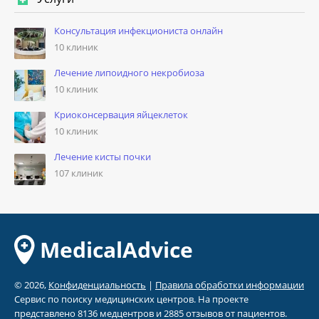
Консультация инфекциониста онлайн
10 клиник
Лечение липоидного некробиоза
10 клиник
Криоконсервация яйцеклеток
10 клиник
Лечение кисты почки
107 клиник
MedicalAdvice
© 2026,
Конфиденциальность
|
Правила обработки информации
Сервис по поиску медицинских центров. На проекте
представлено 8136 медцентров и 2885 отзывов от пациентов.