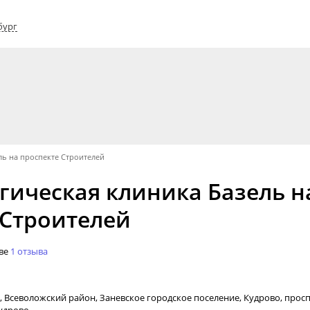
бург
ль на проспекте Строителей
гическая клиника Базель н
 Строителей
ове
1 отзыва
, Всеволожский район, Заневское городское поселение,
Кудрово
, прос