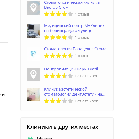
Стоматологическая клиника
Вектор Cтом
1 отзыв
Медицинский центр М+Клиник
на Ленинградской улице
1 отзыв
Стоматология Парацельс Стома
1 отзыв
Центр эпиляции Depyl Brazil
нет отзывов
Клиника эстетической
стоматологии ДентЭстетик на
й и
проспекте Строителей
нет отзывов
Клиники в других местах