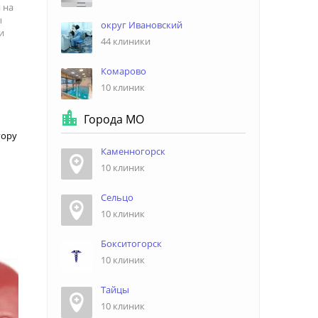
 на
ы
округ Ивановский
и
44 клиники
Комарово
10 клиник
Города МО
гору
Каменногорск
10 клиник
Сельцо
10 клиник
Бокситогорск
10 клиник
Тайцы
10 клиник