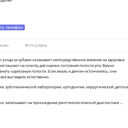
удрово
зать телефон
тзывы
Фотографии
о ухода за зубами оказывают непосредственное влияние на здоровье
риглашают на осмотр для оценки состояния полости рта. Важно
нить кариозные полости. Если эмаль и дентин истончились, они
всё выглядело естественно.
ии, зуботехнической лаборатории, ортодонтии, хирургической, детско
ки; записывают на прохождение рентгенологической диагностики ...