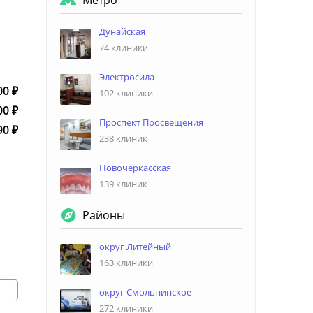
Метро
Дунайская
74 клиники
Электросила
00
102 клиники
00
Проспект Просвещения
90
238 клиник
Новочеркасская
139 клиник
Районы
округ Литейный
163 клиники
округ Смольнинское
272 клиники