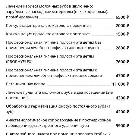
Лечение кариеса молочных зубов (включено:
зарубежные расходные материалы (в т.ч. коффердам),
пломбирование)
6500
Консультация врача-стоматолога первичная
2000
Консультация врача-стоматолога повторная
1500
Профессиональная гигиена полости рта детям без
применения лечебно-профилактических средств
2800
Профессиональная гигиена полости рта детям
(PROPHYFLEX)
7600
Профессиональная гигиена полости рта детям с
применением лечебно-профилактических средств
4700
Ретенционная каппа
11 000
Лечение пульпита молочного зуба в два посещения (2-е
посещение)
4300
Обработка и герметизация фиссур постоянного зуба (1
зуб)
4200
Анестезиологическое сопровождение и постнаркозное
наблюдение для экстренного удаления зуба
9900
Снятие зубного налета при помощи аппарата Proflex, 2