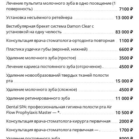
Лечение пульпита молочного зуба в одно посещение (1
поверхность)
7100
Установка несъёмного ретейнера
13 000
Вестибулярная брекет система Damon Clear с
установкой на одну челюсть
83 000
Консультация врача стоматолога-ортодонта повторная
1100
Пластика уздечки губы (верхней, нижней)
6600
Удаление молочного зуба (простое)
3500
Лечение кариеса постоянного зуба (отсроченое) .
4500
Удаление новообразований твердых тканей полости
рта
15 000
Удаление молочного зуба (сложное)
4500
Удаление ретинированного зуба
11 000
Dental SPA: профессиональная гигиена полости рта Air
Flow Prophylaxis Master — *.
10 500
Консультация врача-стоматолога-хирурга первичная
2000
Консультация врача-стоматолога первичная — .
1700
Удаление постоянного зуба
8000